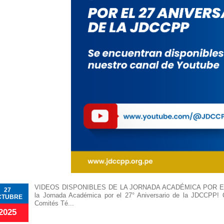
VIDEOS DISPONIBLES DE LA JORNADA ACADÉMICA POR EL 2
27
la Jornada Académica por el 27° Aniversario de la JDCCPP! Ci
CTUBRE
Comités Té...
2025