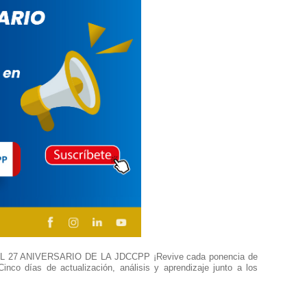
7 ANIVERSARIO DE LA JDCCPP ¡Revive cada ponencia de
nco días de actualización, análisis y aprendizaje junto a los