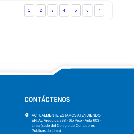
1
2
3
4
5
6
7
CONTÁCTENOS
ACTUALMENTE ESTAMOS ATENDIENDO
EN: Av. Arequipa 998 - 6to Piso - Aula 603 -
Lima (sede del Colegio de Contadores
Públicos de Lima)