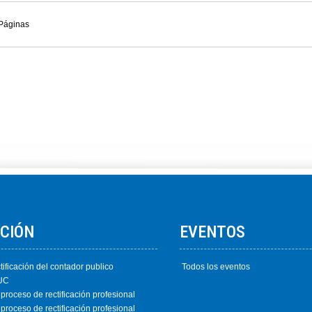
Páginas
ACIÓN
EVENTOS
tificación del contador publico
Todos los eventos
EUC
 proceso de rectificación profesional
 proceso de rectificación profesional