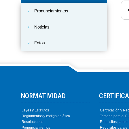
Pronunciamientos
Noticias
Fotos
NORMATIVIDAD
CERTIFIC
Leyes y Estatutos
Certificación y Rec
Reglamentos y código de ética
Temario para el 
Resoluciones
Requisitos para el
Pronunciamientos
Requisitos para el