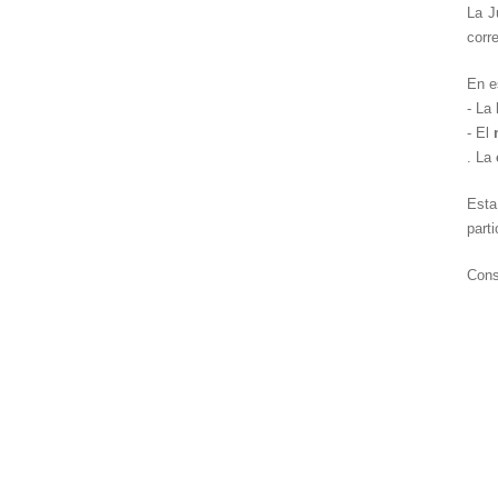
La J
corr
En e
- La
- El
. La
Esta
parti
Cons