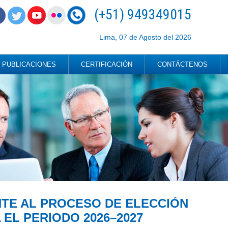
(+51) 949349015
Lima, 07 de Agosto del 2026
PUBLICACIONES
CERTIFICACIÓN
CONTÁCTENOS
TE AL PROCESO DE ELECCIÓN
EL PERIODO 2026–2027