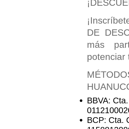
¡DESCUE
¡Inscríbe
DE DESCU
más par
potenciar 
MÉTODOS
HUANUCO
BBVA: Cta.
011210002
BCP: Cta. 