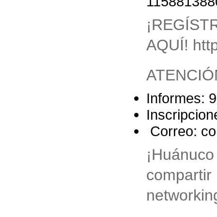
115881388
¡REGÍ
AQUÍ! htt
ATENCIÓ
Informes: 
Inscripcio
Correo: con
¡Huánuco
compart
networking