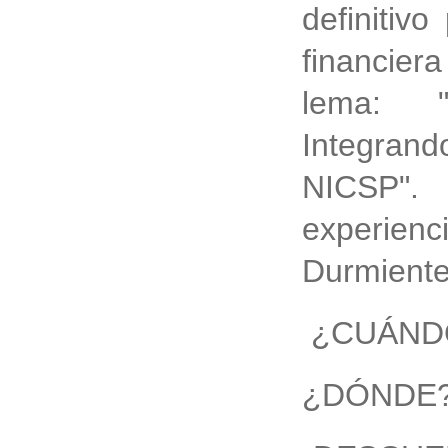
definitiv
financier
lema: "
Integran
NICSP".
experienc
Durmiente
¿CUÁNDO?
¿DÓNDE? 