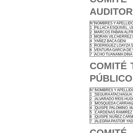
AUDITOR
N°
NOMBRES Y APELLID
1
PILLACA ESQUIVEL, 
2
MARCOS FABIAN ALF
3
MORAN VILCHERREZ 
4
YAÑEZ BACA GENI
5
RODRIGUEZ LOAYZA 
6
VENTURA GARCIA DE 
7
ACHO TUANAMA DINA
COMITÉ 
PÚBLICO
N°
NOMBRES Y APELLID
1
SEGURA ATACHAGUA 
2
ALVARADO RÍOS HUG
3
MOSQUEDA CARRANZ
4
QUISPE PALOMINO, 
5
CARDENAS RAMIREZ 
6
QUISPE NUÑEZ CAR
7
ALEGRIA PASTOR YAD
COMIT