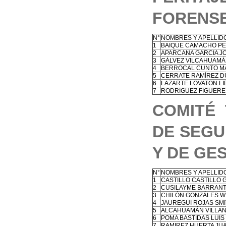
FORENSE
N°
NOMBRES Y APELLID
1
BAIQUE CAMACHO P
2
APARCANA GARCIA J
3
GÁLVEZ VILCAHUAM
4
BERROCAL CUNTO MA
5
CERRATE RAMÍREZ D
6
LAZARTE LOVATON LI
7
RODRIGUEZ FIGUER
COMITÉ 
DE SEGU
Y DE GE
N°
NOMBRES Y APELLID
1
CASTILLO CASTILLO 
2
CUSILAYME BARRANT
3
CHILÓN GONZÁLES W
4
JAUREGUI ROJAS SM
5
ALCAHUAMÁN VILLAN
6
POMA BASTIDAS LUI
7
RAMIREZ HUERTA JU