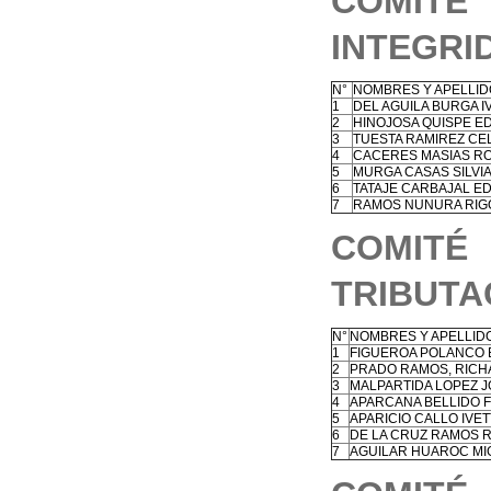
COMITÉ 
INTEGRI
N°
NOMBRES Y APELLI
1
DEL AGUILA BURGA I
2
HINOJOSA QUISPE E
3
TUESTA RAMIREZ CEL
4
CACERES MASIAS R
5
MURGA CASAS SILVI
6
TATAJE CARBAJAL E
7
RAMOS NUNURA RIG
COMIT
TRIBUTA
N°
NOMBRES Y APELLID
1
FIGUEROA POLANCO 
2
PRADO RAMOS, RICH
3
MALPARTIDA LOPEZ J
4
APARCANA BELLIDO 
5
APARICIO CALLO IVE
6
DE LA CRUZ RAMOS 
7
AGUILAR HUAROC MI