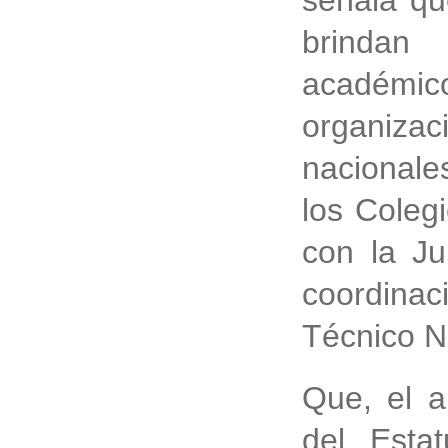
señala qu
brindan 
académico
organiza
nacionale
los Coleg
con la Ju
coordina
Técnico N
Que, el a
del Estat