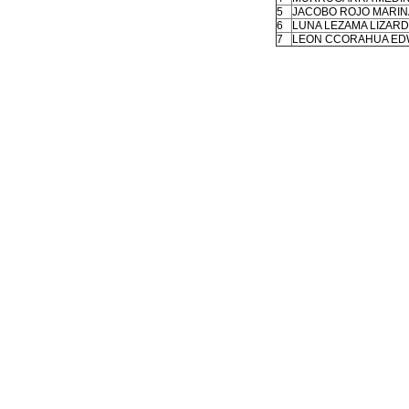
5
JACOBO ROJO MARIN
6
LUNA LEZAMA LIZAR
7
LEON CCORAHUA ED