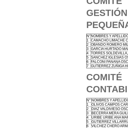
COMIT
GESTI
PEQUEÑA
N°
NOMBRES Y APELLID
1
CAMACHO LIMACHE C
2
OBANDO ROMERO MI
3
GARCIA HURTADO MA
4
TORRES SOLDEVILLA,
5
SANCHEZ IGLESIAS 
6
FALCONI PANANA OSC
7
GUTIERREZ ZUÑIGA 
COMIT
CONTABI
N°
NOMBRES Y APELLID
1
OLIVOS CAMPOS CAR
2
DIAZ VALDIVIESO O
3
BECERRA MERA GUIL
4
URIBE URIBE ANA MA
5
GUTIERREZ VILLARR
6
VILCHEZ CHERO ARM