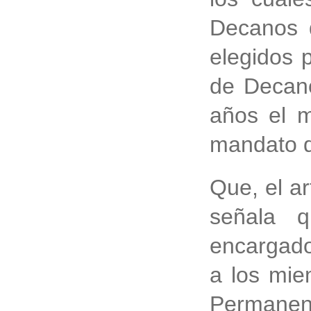
Decanos d
elegidos 
de Decano
años el m
mandato d
Que, el ar
señala q
encargado
a los mie
Permane