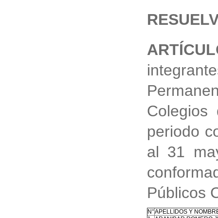
RESUELV
ARTÍCUL
integran
Permane
Colegios 
periodo c
al 31 ma
conforma
Públicos 
N°
APELLIDOS Y NOMBR