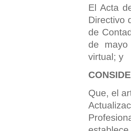
El Acta d
Directivo
de Contad
de mayo 
virtual; y
CONSID
Que, el ar
Actuali
Profesio
estable