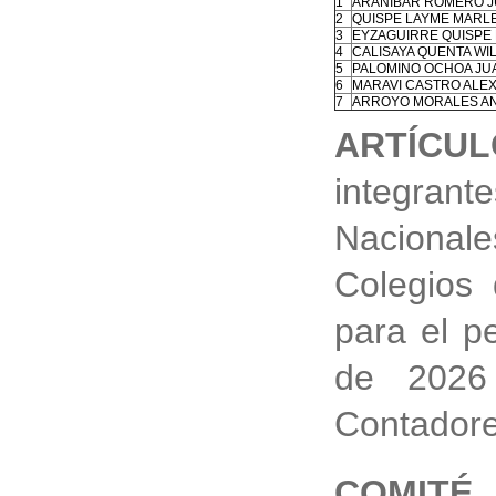
1
ARANIBAR ROMERO J
2
QUISPE LAYME MARL
3
EYZAGUIRRE QUISPE 
4
CALISAYA QUENTA WI
5
PALOMINO OCHOA JU
6
MARAVI CASTRO ALE
7
ARROYO MORALES A
ARTÍCUL
integra
Naciona
Colegios 
para el p
de 2026
Contadore
COMIT