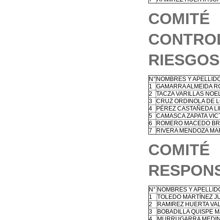
COMIT
CONTRO
RIESGOS
N°
NOMBRES Y APELLID
1
GAMARRA ALMEIDA R
2
TACZA VARILLAS NOE
3
CRUZ ORDINOLA DE 
4
PÉREZ CASTAÑEDA LID
5
CAMASCA ZAPATA VI
6
ROMERO MACEDO BRO
7
RIVERA MENDOZA MA
COMIT
RESPONS
N°
NOMBRES Y APELLID
1
TOLEDO MARTÍNEZ J
2
RAMIREZ HUERTA VA
3
BOBADILLA QUISPE M
4
MURRUGARRA MEDIN