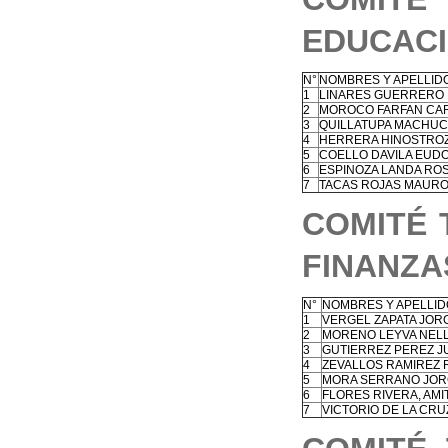
EDUCACI
N°
NOMBRES Y APELLID
1
LINARES GUERRERO
2
MOROCO FARFAN CA
3
QUILLATUPA MACHUC
4
HERRERA HINOSTROZ
5
COELLO DAVILA EUDO
6
ESPINOZA LANDA ROS
7
TACAS ROJAS MAUR
COMITÉ 
FINANZA
N°
NOMBRES Y APELLI
1
VERGEL ZAPATA JOR
2
MORENO LEYVA NEL
3
GUTIERREZ PEREZ J
4
ZEVALLOS RAMIREZ
5
MORA SERRANO JOR
6
FLORES RIVERA, AMI
7
VICTORIO DE LA CR