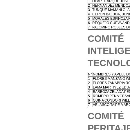
1
OLARTE ARQUE JOSE
2
HERNANDEZ MENDOZ
3
TUNQUE MAMANI CLA
4
CERON BALBOA, BONI
5
MORALES ESPINOZA 
6
REQUEJO CUEVA AN
7
PALOMINO ROBLES DI
COMIT
INTEL
TECNOLO
N°
NOMBRES Y APELLID
1
FLORES MANZANO WI
2
FLORES ZANABRIA 
3
LAMA MARTINEZ EDU
4
BARBOZA ZELADA P
5
ROMERO PEÑA CESAR
6
QUINA CONDORI WIL
7
VELASCO TAIPE MAR
COMIT
PERITA