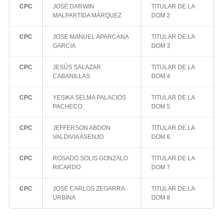
CPC
JOSÉ DARWIN
TITULAR DE LA
MALPARTIDA MÁRQUEZ
DOM 2
CPC
JOSE MANUEL APARCANA
TITULAR DE LA
GARCIA
DOM 3
CPC
JESÚS SALAZAR
TITULAR DE LA
CABANILLAS
DOM 4
CPC
YESIKA SELMA PALACIOS
TITULAR DE LA
PACHECO
DOM 5
CPC
JEFFERSON ABDON
TITULAR DE LA
VALDIVIA ASENJO
DOM 6
CPC
ROSADO SOLIS GONZALO
TITULAR DE LA
RICARDO
DOM 7
CPC
JOSÉ CARLOS ZEGARRA
TITULAR DE LA
URBINA
DOM 8