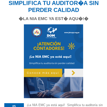
SIMPLIFICA TU AUDITOR�A SIN
PERDER CALIDAD
�LA NIA EMC YA EST� AQU�!�
¡La NIA EMC ya está aquí! Simplifica tu auditoría sin
05