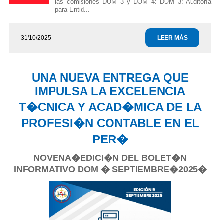
las comisiones DOM 3 y DOM 4: DOM 3: Auditoría
para Entid...
31/10/2025
LEER MÁS
UNA NUEVA ENTREGA QUE
IMPULSA LA EXCELENCIA
T�CNICA Y ACAD�MICA DE LA
PROFESI�N CONTABLE EN EL
PER�
NOVENA�EDICI�N DEL BOLET�N
INFORMATIVO DOM � SEPTIEMBRE�2025�